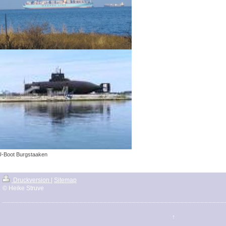
U-Boot Burgstaaken
Druckversion
|
Sitemap
© Heike Struve
↑